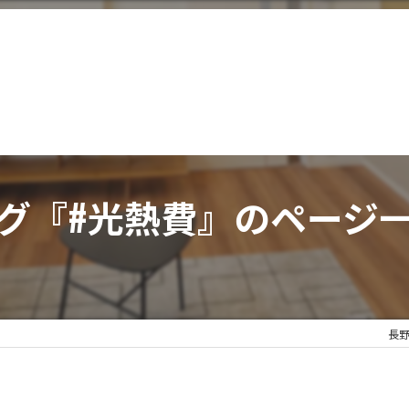
グ『#光熱費』のページ
長