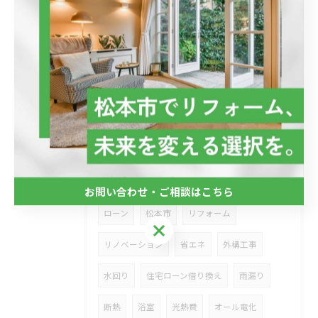
カーポート
2025/08/09
外壁塗装工事
タグ
Tags
お問い合わせ・ご相談はこちら
ローン
松本市
リフォーム
お問い合わせ・ご相談はこちら
リノベーション
省エネ
外構工事
水回り
住宅ローン借り換え
雨漏り
断熱
浴室
光熱費
オール電化